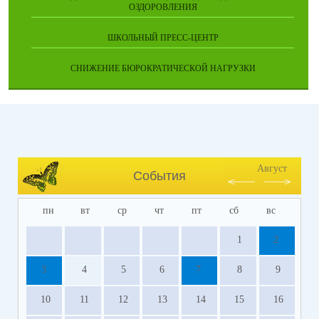
ОЗДОРОВЛЕНИЯ
ШКОЛЬНЫЙ ПРЕСС-ЦЕНТР
СНИЖЕНИЕ БЮРОКРАТИЧЕСКОЙ НАГРУЗКИ
Август
События
пн
вт
ср
чт
пт
сб
вс
1
2
3
4
5
6
7
8
9
10
11
12
13
14
15
16