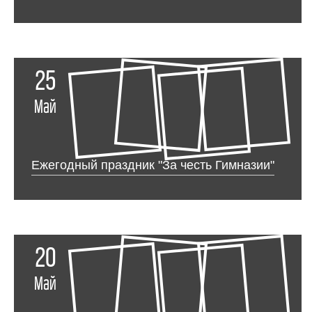
25
Май
Ежегодный праздник "За честь Гимназии"
20
Май