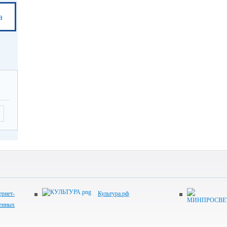
а
рнет-
Культура.рф
венных