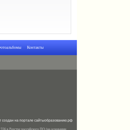
отоальбомы
Контакты
т создан на портале сайтыобразованию.рф
556 в Реестре российского ПО (на основании