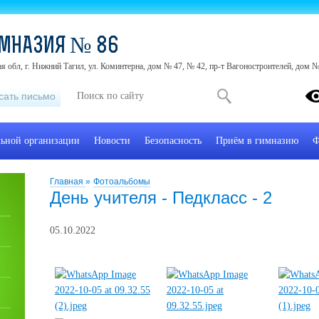
ИМНАЗИЯ № 86
я обл, г. Нижний Тагил, ул. Коминтерна, дом № 47, № 42, пр-т Вагоностроителей, дом №
сать письмо
льной организации
Новости
Безопасность
Приём в гимназию
Ф
Главная
»
Фотоальбомы
День учителя - Педкласс - 2
05.10.2022