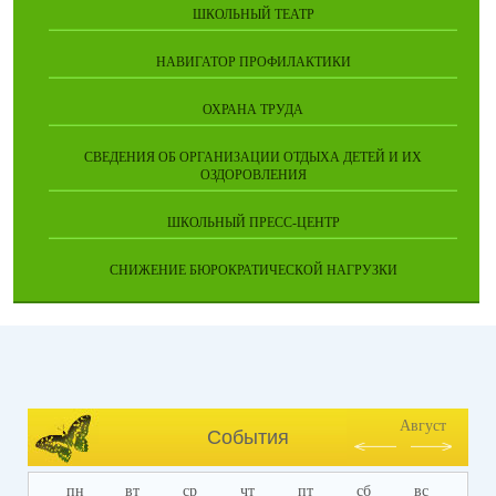
ШКОЛЬНЫЙ ТЕАТР
НАВИГАТОР ПРОФИЛАКТИКИ
ОХРАНА ТРУДА
СВЕДЕНИЯ ОБ ОРГАНИЗАЦИИ ОТДЫХА ДЕТЕЙ И ИХ
ОЗДОРОВЛЕНИЯ
ШКОЛЬНЫЙ ПРЕСС-ЦЕНТР
СНИЖЕНИЕ БЮРОКРАТИЧЕСКОЙ НАГРУЗКИ
Август
События
пн
вт
ср
чт
пт
сб
вс