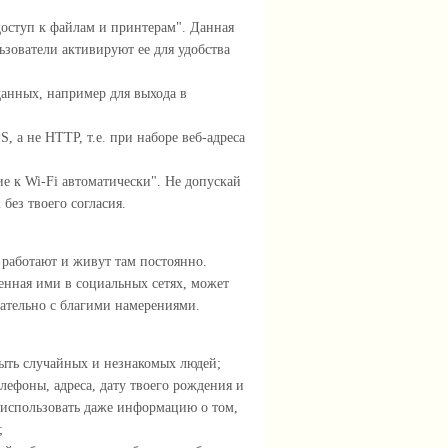
ступ к файлам и принтерам". Данная
зователи активируют ее для удобства
анных, например для выхода в
 а не HTTP, т.е. при наборе веб-адреса
 к Wi-Fi автоматически". Не допускай
без твоего согласия.
 работают и живут там постоянно.
нная ими в социальных сетях, может
зательно с благими намерениями.
быть случайных и незнакомых людей;
ефоны, адреса, дату твоего рождения и
спользовать даже информацию о том,
;