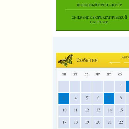
ШКОЛЬНЫЙ ПРЕСС-ЦЕНТР
СНИЖЕНИЕ БЮРОКРАТИЧЕСКОЙ
НАГРУЗКИ
Авг
События
пн
вт
ср
чт
пт
сб
1
3
4
5
6
7
8
10
11
12
13
14
15
17
18
19
20
21
22