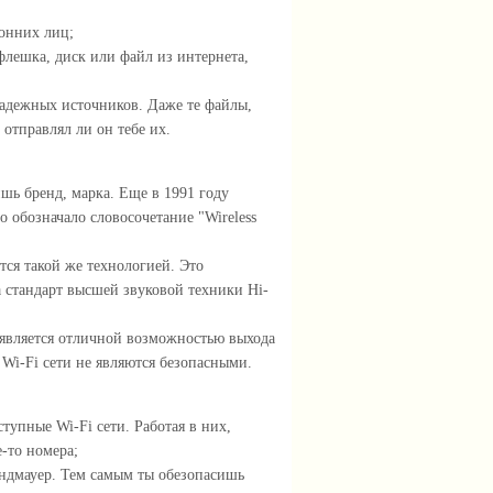
онних лиц;
лешка, диск или файл из интернета,
адежных источников. Даже те файлы,
отправлял ли он тебе их.
лишь бренд, марка. Еще в 1991 году
 обозначало словосочетание "Wireless
тся такой же технологией. Это
а стандарт высшей звуковой техники Hi-
х является отличной возможностью выхода
 Wi-Fi сети не являются безопасными.
упные Wi-Fi сети. Работая в них,
-то номера;
ндмауер. Тем самым ты обезопасишь