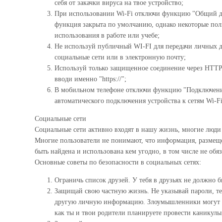
себя от закачки вируса на твое устройство;
При использовании Wi-Fi отключи функцию "Общий до
функция закрыта по умолчанию, однако некоторые поль
использования в работе или учебе;
Не используй публичный WI-FI для передачи личных д
социальные сети или в электронную почту;
Используй только защищенное соединение через HTTPS,
вводи именно "https://";
В мобильном телефоне отключи функцию "Подключение
автоматического подключения устройства к сетям Wi-Fi 
Социальные сети
Социальные сети активно входят в нашу жизнь, многие люди
Многие пользователи не понимают, что информация, размеще
быть найдена и использована кем угодно, в том числе не обя
Основные советы по безопасности в социальных сетях:
Ограничь список друзей. У тебя в друзьях не должно 
Защищай свою частную жизнь. Не указывай пароли, тел
другую личную информацию. Злоумышленники могут и
как ты и твои родители планируете провести каникулы