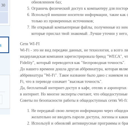
обновлением баз;
30
Ограничь физический доступ к компьютеру для постор
Используй внешние носители информации, такие как ф
только из проверенных источников;
Не открывай компьютерные файлы, полученные из нен
которые прислал твой знакомый. Лучше уточни у него, 
Сети WI-FI
а
Wi-Fi - это не вид передачи данных, не технология, а всего 
нидерландская компания зарегистрировала бренд "WECA", что
Fidelity", который переводится как "беспроводная точность".
До нашего времени дошла другая аббревиатура, которая являе
аббревиатура "Wi-Fi". Такое название было дано с намеком н
Fi, что в переводе означает "высокая точность".
Да, бесплатный интернет-доступ в кафе, отелях и аэропорта
в интернет. Но многие эксперты считают, что общедоступные
Советы по безопасности работы в общедоступных сетях Wi-fi:
Не передавай свою личную информацию через общедост
желательно не вводить пароли доступа, логины и какие
Используй и обновляй антивирусные программы и бра