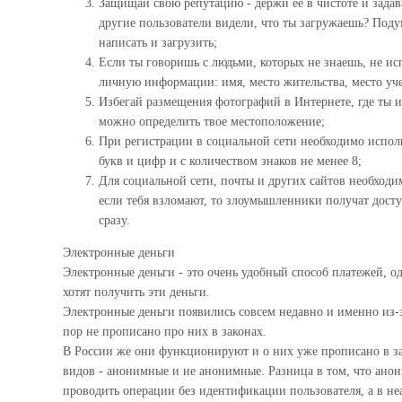
Защищай свою репутацию - держи ее в чистоте и задава
другие пользователи видели, что ты загружаешь? Поду
написать и загрузить;
Если ты говоришь с людьми, которых не знаешь, не ис
личную информации: имя, место жительства, место уче
Избегай размещения фотографий в Интернете, где ты и
можно определить твое местоположение;
При регистрации в социальной сети необходимо испол
букв и цифр и с количеством знаков не менее 8;
Для социальной сети, почты и других сайтов необходи
если тебя взломают, то злоумышленники получат доступ
сразу.
Электронные деньги
Электронные деньги - это очень удобный способ платежей, 
хотят получить эти деньги.
Электронные деньги появились совсем недавно и именно из-з
пор не прописано про них в законах.
В России же они функционируют и о них уже прописано в зак
видов - анонимные и не анонимные. Разница в том, что анони
проводить операции без идентификации пользователя, а в н