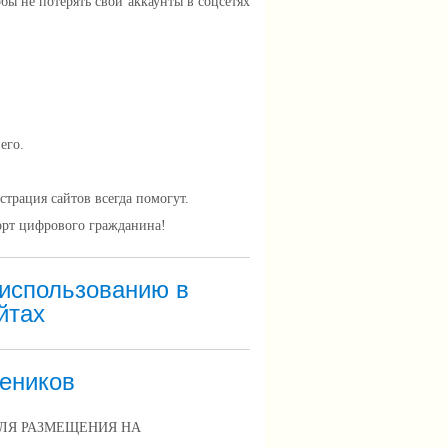
бы не потерять свои аккаунты в соцсетях
его.
трация сайтов всегда помогут.
орт цифрового гражданина!
использованию в
йтах
еников
ЛЯ РАЗМЕЩЕНИЯ НА