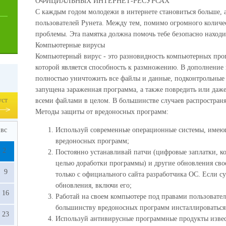
ОФИЦИАЛЬНЫХ ИНТЕРНЕТ-РЕСУРСАХ
С каждым годом молодежи в интернете становиться больше, 
пользователей Рунета. Между тем, помимо огромного количес
проблемы. Эта памятка должна помочь тебе безопасно находит
Компьютерные вирусы
Компьютерный вирус - это разновидность компьютерных про
которой является способность к размножению. В дополнение 
полностью уничтожить все файлы и данные, подконтрольные 
запущена зараженная программа, а также повредить или даж
уст
всеми файлами в целом. В большинстве случаев распространя
Методы защиты от вредоносных программ:
вс
Используй современные операционные системы, имею
вредоносных программ;
2
Постоянно устанавливай патчи (цифровые заплатки, ко
целью доработки программы) и другие обновления сво
9
только с официального сайта разработчика ОС. Если с
обновления, включи его;
16
Работай на своем компьютере под правами пользовател
большинству вредоносных программ инсталлироваться
23
Используй антивирусные программные продукты извес